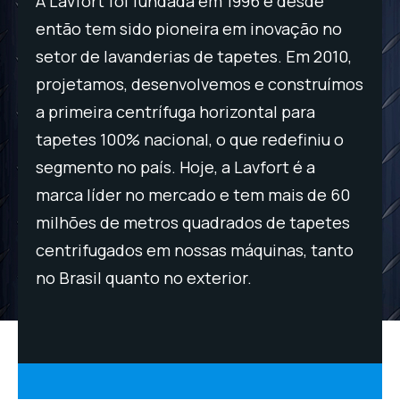
A Lavfort foi fundada em 1996 e desde
A L
o
então tem sido pioneira em inovação no
ent
0,
setor de lavanderias de tapetes. Em 2010,
set
ímos
projetamos, desenvolvemos e construímos
pro
a primeira centrífuga horizontal para
a p
o
tapetes 100% nacional, o que redefiniu o
tap
segmento no país. Hoje, a Lavfort é a
seg
60
marca líder no mercado e tem mais de 60
mar
es
milhões de metros quadrados de tapetes
mil
to
centrifugados em nossas máquinas, tanto
cen
no Brasil quanto no exterior.
no 