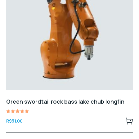
Green swordtail rock bass lake chub longfin
Avaliação
R$
31.00
5.00
de 5