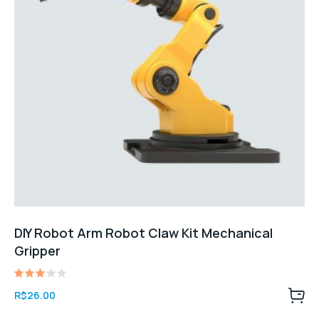
DIY Robot Arm Robot Claw Kit Mechanical
Gripper
Avaliação
R$
26.00
3.00
de 5